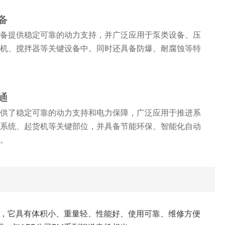
备
备提供稳定可靠的动力支持，并广泛应用于泵类设备、压
机、搅拌器等关键设备中。同时还具备防爆、耐腐蚀等特
通
供了稳定可靠的动力支持和电力保障，广泛应用于推进系
系统、起货机等关键部位，并具备节能环保、智能化自动
。
道电机，它具有体积小、重量轻、性能好、使用可靠、维修方便