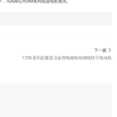
，与ABB公司RM系列辊道电机相当。
下一篇
YZRE系列起重及冶金用电磁制动绕线转子电动机