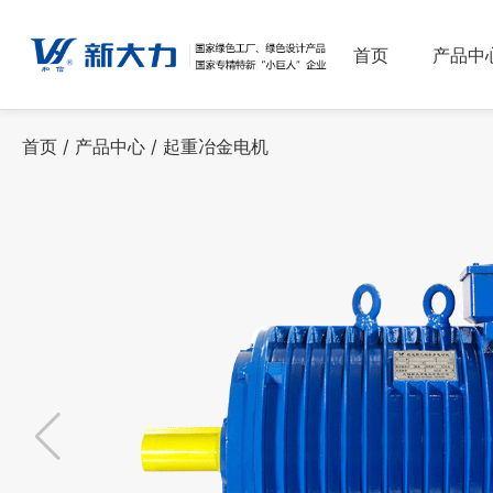
首页
产品中
首页
/
产品中心
/
起重冶金电机