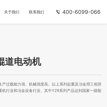
400-6099-066
关于我们
联系我们
辊道电动机
生产过载能力强、机械强度高。以上系列起重及冶金用三相异
重机行业和冶金设备行业。其中YZR系列产品达到国家一级能