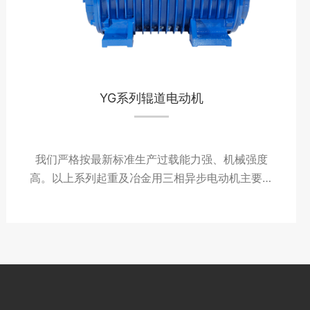
YG系列辊道电动机
我们严格按最新标准生产过载能力强、机械强度
高。以上系列起重及冶金用三相异步电动机主要用
于起重机行业和冶金设备行业。其中YZR系列产品
达到国家一级能效标准。