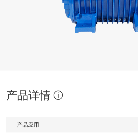
产品详情
产品应用