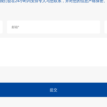
我们会在24小时内安排专人与您联系，并对您的信息严格保密
提交