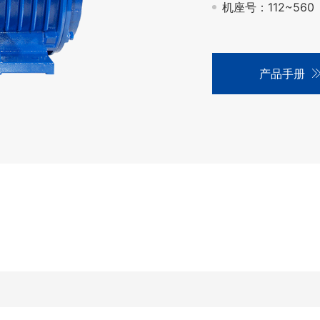
机座号：112~560
产品手册