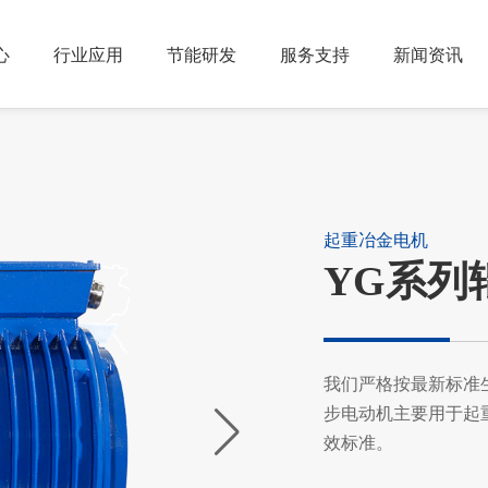
心
行业应用
节能研发
服务支持
新闻资讯
起重冶金电机
YG系列
我们严格按最新标准
步电动机主要用于起
效标准。