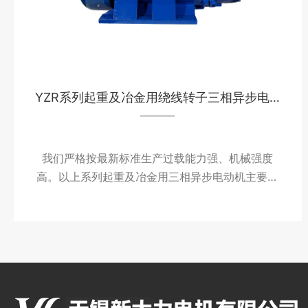
YZR系列起重及冶金用绕线转子三相异步电动机
我们严格按最新标准生产过载能力强、机械强度
高。以上系列起重及冶金用三相异步电动机主要用
于起重机行业和冶金设备行业。其中YZR系列产品
达到国家一级能效标准。