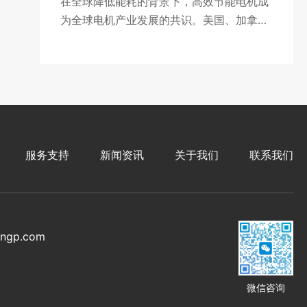
在全球降低能耗的背景下，高效节能电机成
为全球电机产业发展的共识。美国、加拿
大、墨西哥、巴西、澳大利亚和新西兰等国
家都相继制定了电动机的能效标准与能效标
识制度，明确了电机节能与效率提高的时间
表、执行方式与实施范围。比如，美国在
EPACT标准之上制定的NEMA Premium超
高能效标准、欧盟的EU—CEMEP标准、澳
大利亚AS/NS1359.5—2000和中国
服务支持
新闻资讯
关于我们
联系我们
GB18613—2012标准。
ngp.com
微信咨询